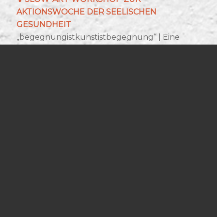
AKTIONSWOCHE DER SEELISCHEN
GESUNDHEIT
„begegnungistkunstistbegegnung“ | Eine
Einladung für Besucher*innen im
Kunstmuseum Celle | Oktober 2019
→
Hier gehts zurück zur
Startseite
und allen
aktuellen
Workshops im Museum
.